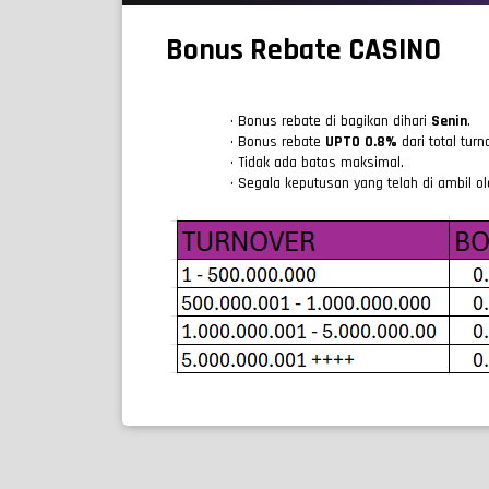
Bonus Rebate CASINO
Bonus rebate di bagikan dihari
Senin
.
Bonus rebate
UPTO
0.8%
dari total tur
Tidak ada batas maksimal.
Segala keputusan yang telah di ambil o