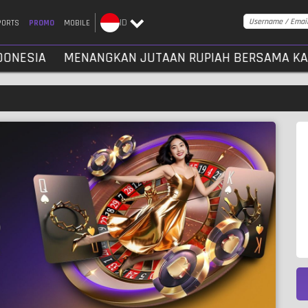
ID
PORTS
PROMO
MOBILE
Inggris
(EN)
NESIA
MENANGKAN JUTAAN RUPIAH BERSAMA KAMI
China
(ZH)
Cambodia
(KM)
Indonesia
(ID)
Thailand
(TH)
Vietnam
(VI)