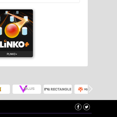
PLINKO+