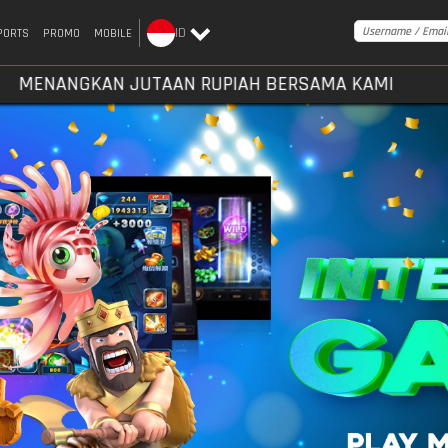
ID
PORTS
PROMO
MOBILE
Inggris
(EN)
NANGKAN JUTAAN RUPIAH BERSAMA KAMI
China
(ZH)
Cambodia
(KM)
Indonesia
(ID)
Thailand
(TH)
Vietnam
(VI)