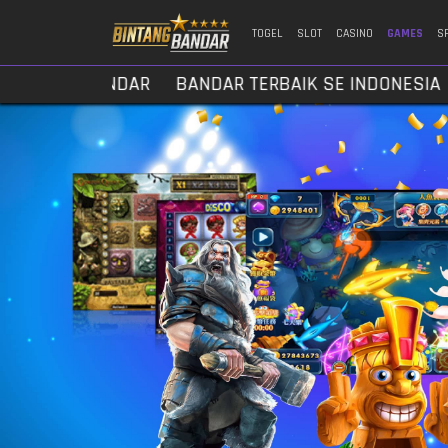
TOGEL
SLOT
CASINO
GAMES
S
NTANGBANDAR
BANDAR TERBAIK SE INDONESIA
ME