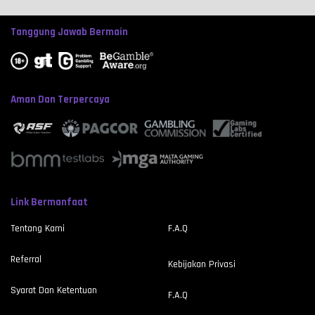
Tanggung Jawab Bermain
Aman Dan Terpercaya
Link Bermanfaat
Tentang Kami
F.A.Q
Referral
Kebijakan Privasi
Syarat Dan Ketentuan
F.A.Q